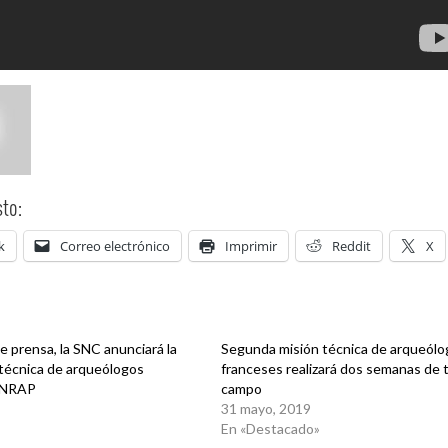
to:
k
Correo electrónico
Imprimir
Reddit
X
e prensa, la SNC anunciará la
Segunda misión técnica de arqueólo
técnica de arqueólogos
franceses realizará dos semanas de 
 INRAP
campo
31 mayo, 2019
En «Destacado»