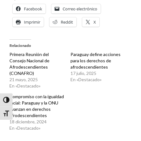
Facebook
Correo electrónico
Imprimir
Reddit
X
Relacionado
Primera Reunión del
Paraguay define acciones
Consejo Nacional de
para los derechos de
Afrodescendientes
afrodescendientes
(CONAFRO)
17 julio, 2025
21 mayo, 2025
En «Destacado»
En «Destacado»
Compromiso con la igualdad
Alternar alto contraste
racial: Paraguay y la ONU
avanzan en derechos
Alternar tamaño de letra
afrodescendientes
18 diciembre, 2024
En «Destacado»